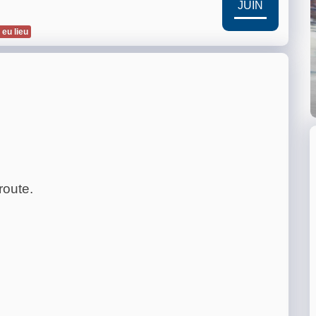
JUIN
 eu lieu
route.