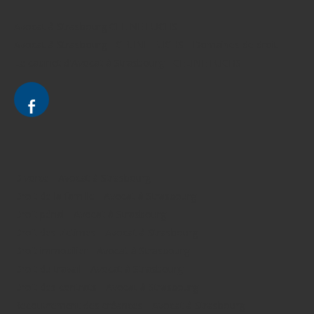
Avocat à Strasbourg CELINE FUCHS
Avocat à Strasbourg - CELINE FUCHS - Domaines de droit
Le cabinet d'Avocat à Strasbourg - CELINE FUCHS
Divorce - Avocat à Strasbourg
Droit de la famille - Avocat à Strasbourg
Droit pénal - Avocat à Strasbourg
Droit des victimes - Avocat à Strasbourg
Droit immobilier - Avocat à Strasbourg
Droit du travail - Avocat à Strasbourg
Droit des contrats - Avocat à Strasbourg
Recouvrement des créances - Avocat à Strasbourg