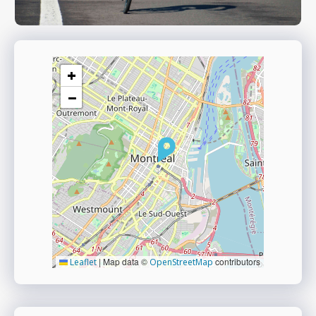
+
−
|
Map data ©
contributors
Leaflet
OpenStreetMap