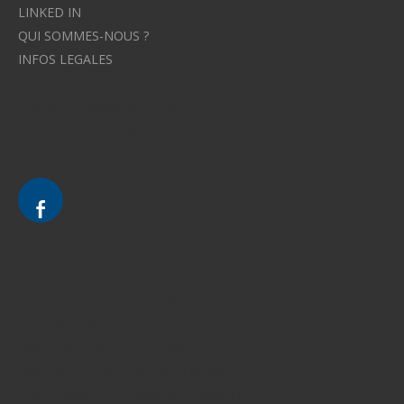
LINKED IN
QUI SOMMES-NOUS ?
INFOS LEGALES
Avocat à Strasbourg CELINE FUCHS
Avocat à Strasbourg - CELINE FUCHS - Domaines de droit
Le cabinet d'Avocat à Strasbourg - CELINE FUCHS
Divorce - Avocat à Strasbourg
Droit de la famille - Avocat à Strasbourg
Droit pénal - Avocat à Strasbourg
Droit des victimes - Avocat à Strasbourg
Droit immobilier - Avocat à Strasbourg