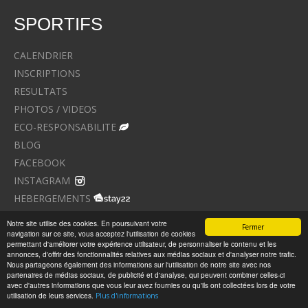
SPORTIFS
CALENDRIER
INSCRIPTIONS
RESULTATS
PHOTOS / VIDEOS
ECO-RESPONSABILITE
BLOG
FACEBOOK
INSTAGRAM
HEBERGEMENTS
Notre site utilise des cookies. En poursuivant votre
Fermer
CHRONOMETREURS, AGENCES
navigation sur ce site, vous acceptez l'utilisation de cookies
permettant d'améliorer votre expérience utilisateur, de personnaliser le contenu et les
annonces, d'offrir des fonctionnalités relatives aux médias sociaux et d'analyser notre trafic.
DEVENEZ PARTENAIRE
Nous partageons également des informations sur l'utilisation de notre site avec nos
partenaires de médias sociaux, de publicité et d'analyse, qui peuvent combiner celles-ci
avec d'autres informations que vous leur avez fournies ou qu'ils ont collectées lors de votre
utilisation de leurs services.
Plus d'informations