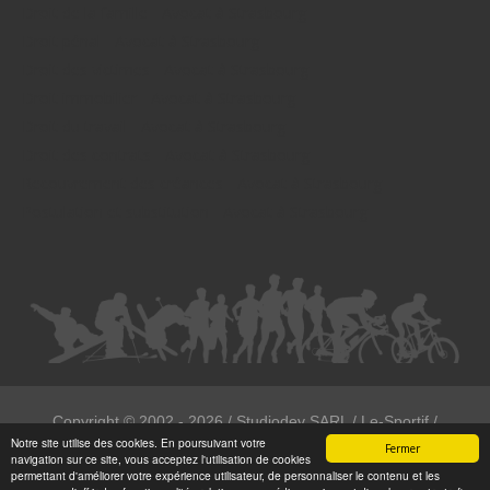
Droit de la famille - Avocat à Strasbourg
Droit pénal - Avocat à Strasbourg
Droit des victimes - Avocat à Strasbourg
Droit immobilier - Avocat à Strasbourg
Droit du travail - Avocat à Strasbourg
Droit des contrats - Avocat à Strasbourg
Recouvrement des créances - Avocat à Strasbourg
Postulation et substitution - Avocat à Strasbourg
Copyright ©
2002 - 2026
/ Studiodev SARL / Le-Sportif /
Notre site utilise des cookies. En poursuivant votre
Registration4all
Fermer
navigation sur ce site, vous acceptez l'utilisation de cookies
Tous droits réservées.
permettant d'améliorer votre expérience utilisateur, de personnaliser le contenu et les