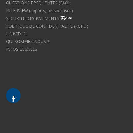
QUESTIONS FREQUENTES (FAQ)
INTERVIEW (apports, perspectives)
SECURITE DES PAIEMENTS
POLITIQUE DE CONFIDENTIALITE (RGPD)
LINKED IN
QUI SOMMES-NOUS ?
INFOS LEGALES
Avocat à Strasbourg CELINE FUCHS
Avocat à Strasbourg - CELINE FUCHS - Domaines de droit
Le cabinet d'Avocat à Strasbourg - CELINE FUCHS
Divorce - Avocat à Strasbourg