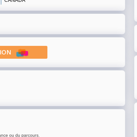
CANADA
PTION
ance ou du parcours.