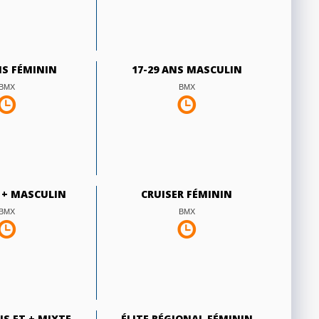
NS FÉMININ
17-29 ANS MASCULIN
BMX
BMX
T + MASCULIN
CRUISER FÉMININ
BMX
BMX
NS ET + MIXTE
ÉLITE RÉGIONAL FÉMININ