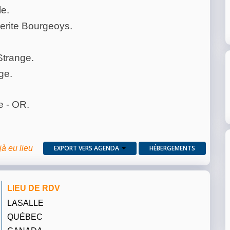
le.
erite Bourgeoys.
trange.
ge.
e - OR.
jà eu lieu
EXPORT VERS AGENDA
HÉBERGEMENTS
LIEU DE RDV
LASALLE
QUÉBEC