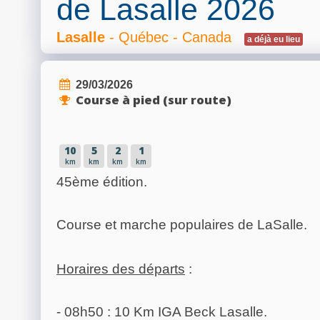
de Lasalle 2026
Lasalle
- Québec - Canada
a déjà eu lieu
29/03/2026
Course à pied (sur route)
10
5
2
1
km
km
km
km
45ème édition.
Course et marche populaires de LaSalle.
Horaires des départs
:
- 08h50 : 10 Km IGA Beck Lasalle.