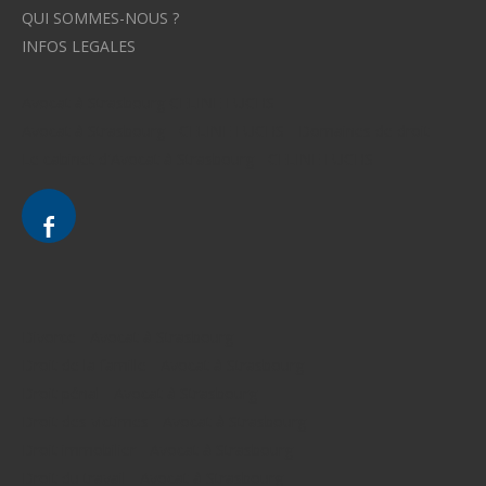
QUI SOMMES-NOUS ?
INFOS LEGALES
Avocat à Strasbourg CELINE FUCHS
Avocat à Strasbourg - CELINE FUCHS - Domaines de droit
Le cabinet d'Avocat à Strasbourg - CELINE FUCHS
Divorce - Avocat à Strasbourg
Droit de la famille - Avocat à Strasbourg
Droit pénal - Avocat à Strasbourg
Droit des victimes - Avocat à Strasbourg
Droit immobilier - Avocat à Strasbourg
Droit du travail - Avocat à Strasbourg