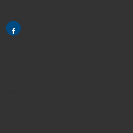
Avocat à Strasbourg - CELINE FUCHS - Domaines de droit
Le cabinet d'Avocat à Strasbourg - CELINE FUCHS
Divorce - Avocat à Strasbourg
Droit de la famille - Avocat à Strasbourg
Droit pénal - Avocat à Strasbourg
Droit des victimes - Avocat à Strasbourg
Droit immobilier - Avocat à Strasbourg
Droit du travail - Avocat à Strasbourg
Droit des contrats - Avocat à Strasbourg
Recouvrement des créances - Avocat à Strasbourg
Postulation et substitution - Avocat à Strasbourg