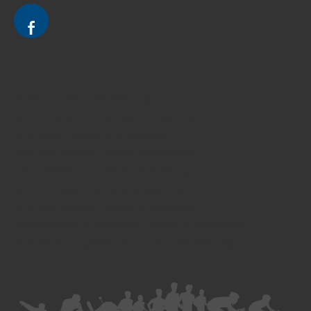
Divorce - Avocat à Strasbourg
Droit de la famille - Avocat à Strasbourg
Droit pénal - Avocat à Strasbourg
Droit des victimes - Avocat à Strasbourg
Droit immobilier - Avocat à Strasbourg
Droit du travail - Avocat à Strasbourg
Droit des contrats - Avocat à Strasbourg
Recouvrement des créances - Avocat à Strasbourg
Postulation et substitution - Avocat à Strasbourg