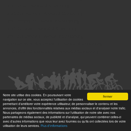
Droit pénal - Avocat à Strasbourg
Droit des victimes - Avocat à Strasbourg
Droit immobilier - Avocat à Strasbourg
Droit du travail - Avocat à Strasbourg
Droit des contrats - Avocat à Strasbourg
Recouvrement des créances - Avocat à Strasbourg
Postulation et substitution - Avocat à Strasbourg
Notre site utilise des cookies. En poursuivant votre
Fermer
navigation sur ce site, vous acceptez l'utilisation de cookies
permettant d'améliorer votre expérience utilisateur, de personnaliser le contenu et les
Copyright ©
2002 - 2026
/ Studiodev SARL / Le-Sportif /
annonces, d'offrir des fonctionnalités relatives aux médias sociaux et d'analyser notre trafic.
Nous partageons également des informations sur l'utilisation de notre site avec nos
Registration4all
partenaires de médias sociaux, de publicité et d'analyse, qui peuvent combiner celles-ci
Tous droits réservées.
avec d'autres informations que vous leur avez fournies ou qu'ils ont collectées lors de votre
utilisation de leurs services.
Plus d'informations
Numéro de déclaration CNIL : 1999972