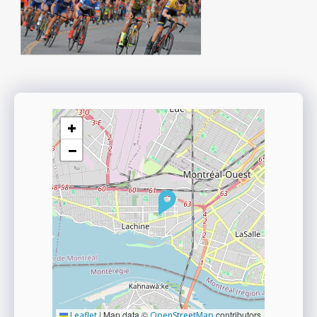
+
−
|
Map data ©
contributors
Leaflet
OpenStreetMap