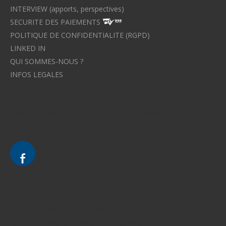
INTERVIEW (apports, perspectives)
SECURITE DES PAIEMENTS
POLITIQUE DE CONFIDENTIALITE (RGPD)
LINKED IN
QUI SOMMES-NOUS ?
INFOS LEGALES
Avocat à Strasbourg CELINE FUCHS
Avocat à Strasbourg - CELINE FUCHS - Domaines de droit
Le cabinet d'Avocat à Strasbourg - CELINE FUCHS
Divorce - Avocat à Strasbourg
Droit de la famille - Avocat à Strasbourg