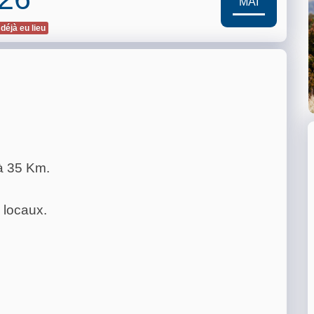
MAI
 déjà eu lieu
à 35 Km.
 locaux.