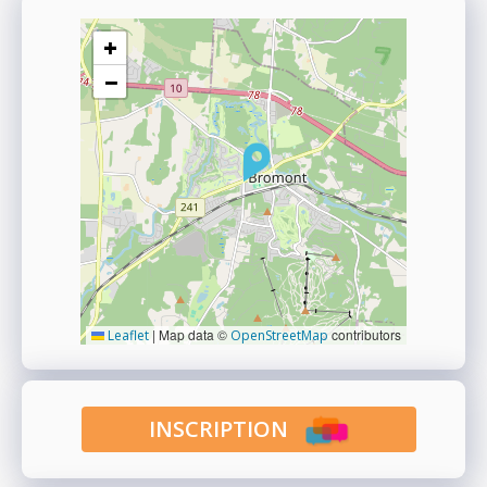
+
−
|
Map data ©
contributors
Leaflet
OpenStreetMap
INSCRIPTION