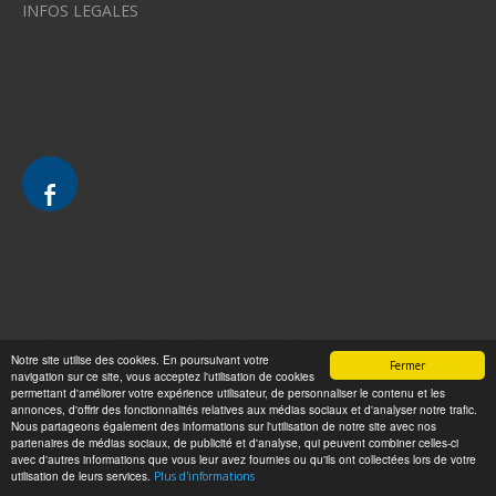
INFOS LEGALES
Avocat à Strasbourg CELINE FUCHS
Avocat à Strasbourg - CELINE FUCHS - Domaines de droit
Le cabinet d'Avocat à Strasbourg - CELINE FUCHS
Divorce - Avocat à Strasbourg
Droit de la famille - Avocat à Strasbourg
Notre site utilise des cookies. En poursuivant votre
Droit pénal - Avocat à Strasbourg
Fermer
navigation sur ce site, vous acceptez l'utilisation de cookies
Droit des victimes - Avocat à Strasbourg
permettant d'améliorer votre expérience utilisateur, de personnaliser le contenu et les
annonces, d'offrir des fonctionnalités relatives aux médias sociaux et d'analyser notre trafic.
Droit immobilier - Avocat à Strasbourg
Nous partageons également des informations sur l'utilisation de notre site avec nos
partenaires de médias sociaux, de publicité et d'analyse, qui peuvent combiner celles-ci
Droit du travail - Avocat à Strasbourg
avec d'autres informations que vous leur avez fournies ou qu'ils ont collectées lors de votre
utilisation de leurs services.
Plus d'informations
Droit des contrats - Avocat à Strasbourg