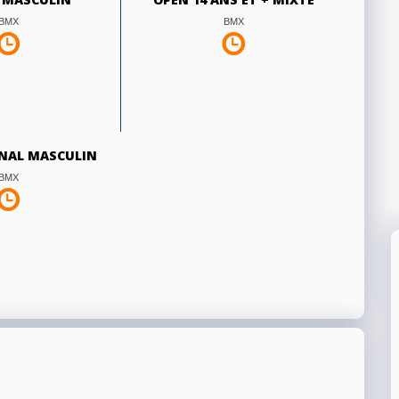
BMX
BMX
ONAL MASCULIN
BMX