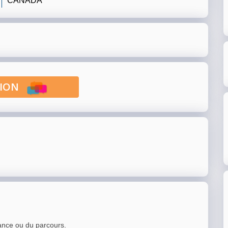
CANADA
PTION
ance ou du parcours.