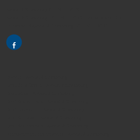
Avocat à Strasbourg CELINE FUCHS
Avocat à Strasbourg - CELINE FUCHS - Domaines de droit
Le cabinet d'Avocat à Strasbourg - CELINE FUCHS
Divorce - Avocat à Strasbourg
Droit de la famille - Avocat à Strasbourg
Droit pénal - Avocat à Strasbourg
Droit des victimes - Avocat à Strasbourg
Droit immobilier - Avocat à Strasbourg
Droit du travail - Avocat à Strasbourg
Droit des contrats - Avocat à Strasbourg
Recouvrement des créances - Avocat à Strasbourg