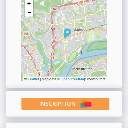
+
−
|
Map data ©
contributors
Leaflet
OpenStreetMap
INSCRIPTION