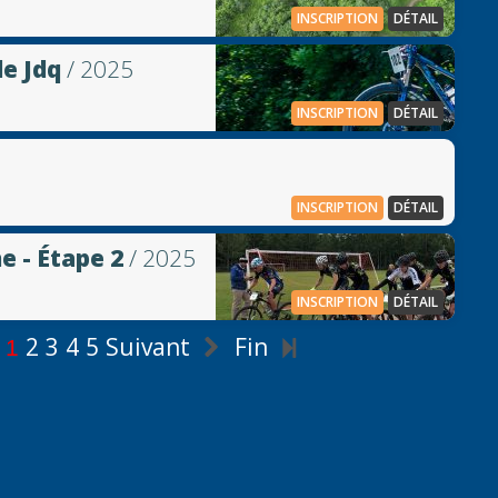
INSCRIPTION
DÉTAIL
le Jdq
/ 2025
INSCRIPTION
DÉTAIL
INSCRIPTION
DÉTAIL
e - Étape 2
/ 2025
INSCRIPTION
DÉTAIL
2
3
4
5
Suivant
Fin
1