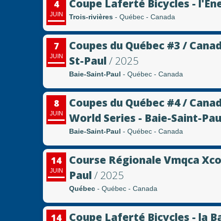
Coupe Laferté Bicycles - l'Én
4
JUIN
Trois-rivières
- Québec - Canada
Coupes du Québec #3 / Canada
7
JUIN
St-Paul
/ 2025
Baie-Saint-Paul
- Québec - Canada
Coupes du Québec #4 / Canada
8
JUIN
World Series - Baie-Saint-Pau
Baie-Saint-Paul
- Québec - Canada
Course Régionale Vmqca Xco #
14
JUIN
Paul
/ 2025
Québec
- Québec - Canada
Coupe Laferté Bicycles - la 
14