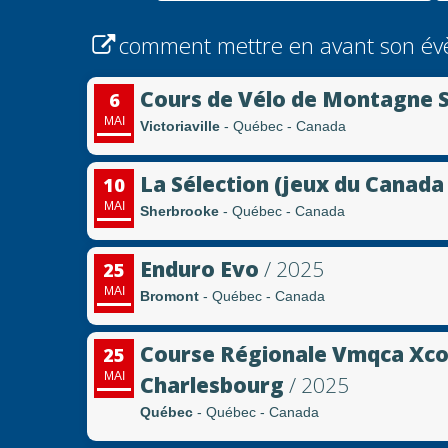
comment mettre en avant son év
Cours de Vélo de Montagne S
6
MAI
Victoriaville
- Québec - Canada
La Sélection (jeux du Canada
10
MAI
Sherbrooke
- Québec - Canada
Enduro Evo
/ 2025
25
MAI
Bromont
- Québec - Canada
Course Régionale Vmqca Xco
25
MAI
Charlesbourg
/ 2025
Québec
- Québec - Canada