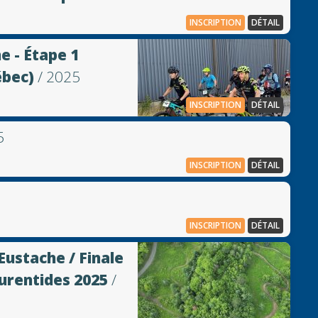
INSCRIPTION
DÉTAIL
e - Étape 1
ébec)
/ 2025
INSCRIPTION
DÉTAIL
5
INSCRIPTION
DÉTAIL
INSCRIPTION
DÉTAIL
ustache / Finale
urentides 2025
/