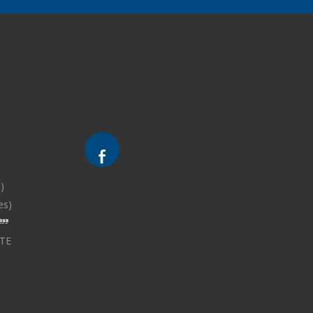
)
es)
Divorce - Avocat à Strasbourg
TE
Droit de la famille - Avocat à Strasbourg
Droit pénal - Avocat à Strasbourg
Droit des victimes - Avocat à Strasbourg
Droit immobilier - Avocat à Strasbourg