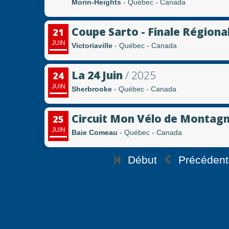
Morin-Heights
- Québec - Canada
Coupe Sarto - Finale Régiona
21
JUIN
Victoriaville
- Québec - Canada
La 24 Juin
/ 2025
24
JUIN
Sherbrooke
- Québec - Canada
Circuit Mon Vélo de Montagn
25
JUIN
Baie Comeau
- Québec - Canada
Début
Précédent