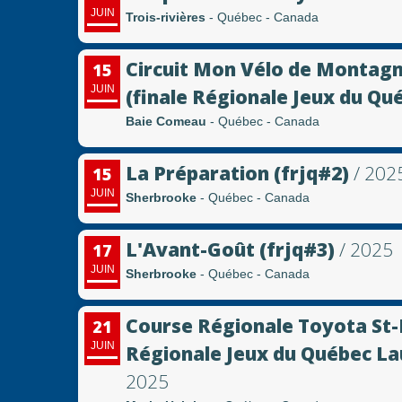
JUIN
Trois-rivières
- Québec - Canada
Circuit Mon Vélo de Montagn
15
JUIN
(finale Régionale Jeux du Qu
Baie Comeau
- Québec - Canada
La Préparation (frjq#2)
/ 202
15
JUIN
Sherbrooke
- Québec - Canada
L'Avant-Goût (frjq#3)
/ 2025
17
JUIN
Sherbrooke
- Québec - Canada
Course Régionale Toyota St-E
21
JUIN
Régionale Jeux du Québec La
2025