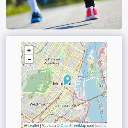
+
−
|
Map data ©
contributors
Leaflet
OpenStreetMap