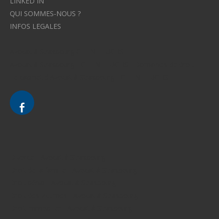
LINKED IN
QUI SOMMES-NOUS ?
INFOS LEGALES
Avocat à Strasbourg CELINE FUCHS
Avocat à Strasbourg - CELINE FUCHS - Domaines de droit
Le cabinet d'Avocat à Strasbourg - CELINE FUCHS
Divorce - Avocat à Strasbourg
Droit de la famille - Avocat à Strasbourg
Droit pénal - Avocat à Strasbourg
Droit des victimes - Avocat à Strasbourg
Droit immobilier - Avocat à Strasbourg